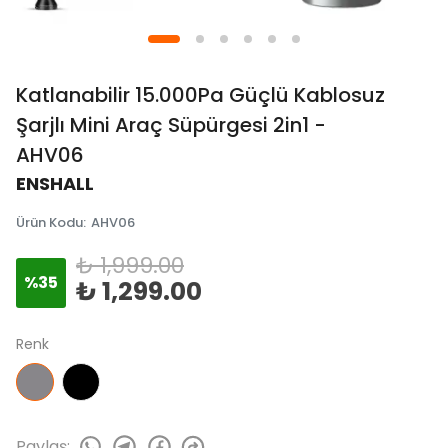
Katlanabilir 15.000Pa Güçlü Kablosuz
Şarjlı Mini Araç Süpürgesi 2in1 -
AHV06
ENSHALL
Ürün Kodu
:
AHV06
₺ 1,999.00
%
35
₺ 1,299.00
Renk
Paylaş
: