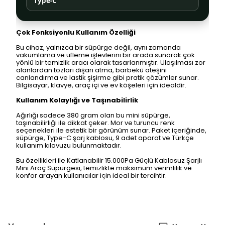
Type-C
Çok Fonksiyonlu Kullanım Özelliği
Bu cihaz, yalnızca bir süpürge değil, aynı zamanda
vakumlama ve üfleme işlevlerini bir arada sunarak çok
yönlü bir temizlik aracı olarak tasarlanmıştır. Ulaşılması zor
alanlardan tozları dışarı atma, barbekü ateşini
canlandırma ve lastik şişirme gibi pratik çözümler sunar.
Bilgisayar, klavye, araç içi ve ev köşeleri için idealdir.
Kullanım Kolaylığı ve Taşınabilirlik
Ağırlığı sadece 380 gram olan bu mini süpürge,
taşınabilirliği ile dikkat çeker. Mor ve turuncu renk
seçenekleri ile estetik bir görünüm sunar. Paket içeriğinde,
süpürge, Type-C şarj kablosu, 9 adet aparat ve Türkçe
kullanım kılavuzu bulunmaktadır.
Bu özellikleri ile Katlanabilir 15.000Pa Güçlü Kablosuz Şarjlı
Mini Araç Süpürgesi, temizlikte maksimum verimlilik ve
konfor arayan kullanıcılar için ideal bir tercihtir.